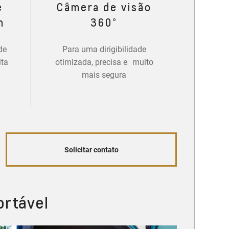
e
Câmera de visão
m
360°
de
Para uma dirigibilidade
lta
otimizada, precisa e muito
mais segura
Solicitar contato
ortável