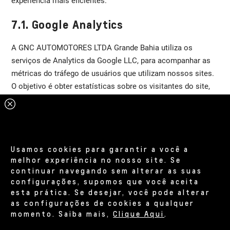
experiência mais eficientes.
7.1. Google Analytics
A GNC AUTOMOTORES LTDA Grande Bahia utiliza os
serviços de Analytics da Google LLC, para acompanhar as
métricas do tráfego de usuários que utilizam nossos sites.
O objetivo é obter estatísticas sobre os visitantes do site,
para que possamos criar melhores conteúdos, e tornar este
site mais útil e prático para os nossos visitantes. O Google
Analytics utiliza cookies com a finalidade de avaliar a sua
utilização do website, compilando relatórios sobre a
Usamos cookies para garantir a você a
atividade geral no website. O Google pode, igualmente
melhor experiência no nosso site. Se
transferir, esta informação para terceiros, sempre que
continuar navegando sem alterar as suas
exigido por lei, ou caso tais terceiros processem a
configurações, supomos que você aceita
informação em nome do Google.
esta prática. Se desejar, você pode alterar
as configurações de cookies a qualquer
momento. Saiba mais,
Clique Aqui
.
Os dados coletados e repassados para a Google LLC serão
apenas utilizados no fornecimento do seu serviço de